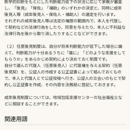
医学的診断をもとにした判断能力低下の状況に応じて家裁が審査
し、「後見」「保佐」「補助」のいずれかの決定と、同時に成年
後見人等（成年後見人・保佐人・補助人）の選定を行います。
それぞれの成年後見人等は法定の権限の範囲内で、本人を代理し
て契約などの法律行為をしたり、同意を与えたり、本人に不利益な
法律行為を後から取り消したりすることなどができます。
（２）任意後見制度は、自分が将来判断能力が低下した場合に備
えて、判断能力が十分あるうちに「誰に」「どのような支援をして
もらうか」をあらかじめ契約により決めておく制度です。
自分で選んだ代理人（任意後見人）に代理権を与える契約（任意
後見契）を、公証人の作成する公正証書によって結んでおくもの
で、本人と代理人とで公証役場へ行き、公証人の立会いのもとで契
約し公正証書を作成、その内容を法務局に登記しておきます。
成年後見制度については、地域包括支援センターの社会福祉士な
どに相談することができます。
関連用語