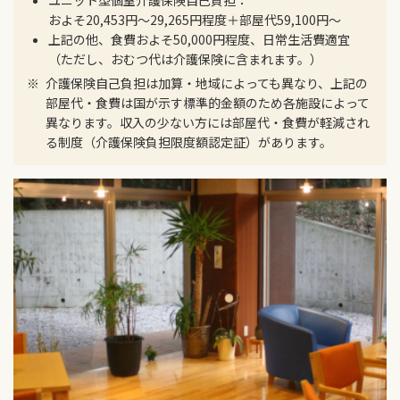
ユニット型個室介護保険自己負担：
およそ20,453円～29,265円程度＋部屋代59,100円～
上記の他、食費およそ50,000円程度、日常生活費適宜
（ただし、おむつ代は介護保険に含まれます。）
介護保険自己負担は加算・地域によっても異なり、上記の
部屋代・食費は国が示す標準的金額のため各施設によって
異なります。収入の少ない方には部屋代・食費が軽減され
る制度（介護保険負担限度額認定証）があります。