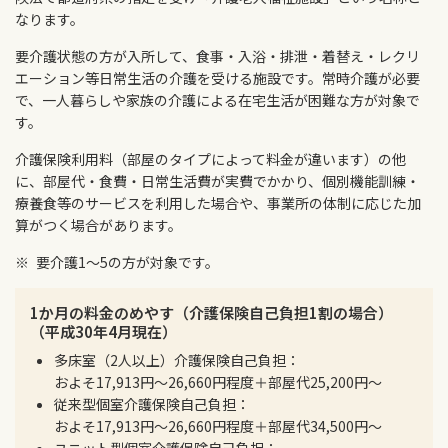
なります。
要介護状態の方が入所して、食事・入浴・排泄・着替え・レクリ
エーション等日常生活の介護を受ける施設です。常時介護が必要
で、一人暮らしや家族の介護による在宅生活が困難な方が対象で
す。
介護保険利用料（部屋のタイプによって料金が違います）の他
に、部屋代・食費・日常生活費が実費でかかり、個別機能訓練・
療養食等のサービスを利用した場合や、事業所の体制に応じた加
算がつく場合があります。
要介護1～5の方が対象です。
1か月の料金のめやす（介護保険自己負担1割の場合）
（平成30年4月現在）
多床室（2人以上）介護保険自己負担：
およそ17,913円～26,660円程度＋部屋代25,200円～
従来型個室介護保険自己負担：
およそ17,913円～26,660円程度＋部屋代34,500円～