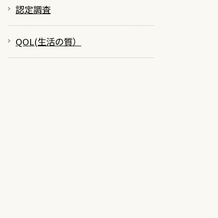
地域密着型介護老人福祉施設入所者生活介護
認定調査
看護小規模多機能型居宅介護
定期巡回・随時対応型訪問介護看護
QOL(生活の質）
地域密着型通所介護（小規模デイサービス）