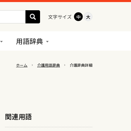
文字サイズ
中
大
用語辞典
地域密着型サービス
ホーム
介護用語辞典
介護辞典詳細
夜間対応型訪問介護
認知症対応型通所介護
小規模多機能型居宅介護
認知症対応型共同生活介護
（グループホーム）
関連用語
地域密着型特定施設入居者生活介護