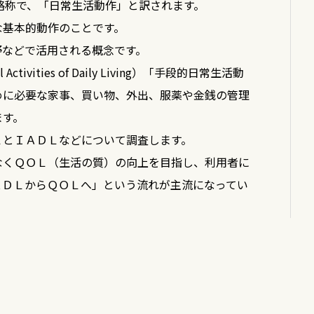
iving」の略称で、「日常生活動作」と訳されます。
（サービス付き高齢者向け住宅）
な基本的動作のことです。
野などで活用される概念です。
施設サービス
tivities of Daily Living）「手段的日常生活動
めに必要な家事、買い物、外出、服薬や金銭の管理
介護老人福祉施設（特別養護老人ホーム）
ます。
介護老人保健施設（老健）
ＬとＩＡＤＬなどについて調査します。
介護療養型医療施設
なくＱＯＬ（生活の質）の向上を目指し、利用者に
介護医療院
ＡＤＬからＱＯＬへ」という流れが主流になってい