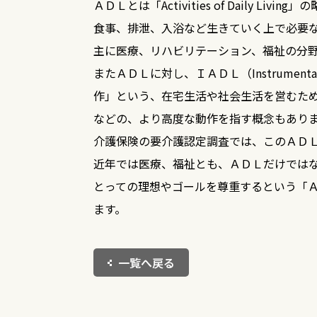
ＡＤＬとは「Activities of Daily L
訪問リハビリテーション
食事、排泄、入浴など生きていく上で必要
居宅療養管理指導
福祉用具貸与
主に医療、リハビリテーション、福祉の分
特定福祉用具販売
住宅改修
またＡＤＬに対し、ＩＡＤＬ（Instrumental Ac
作」という、在宅生活や社会生活を営むた
などの、より高度な動作を指す概念もあり
通所系サービス
介護保険の要介護認定調査では、このＡＤ
通所介護（デイサービス）
近年では医療、福祉とも、ＡＤＬだけでは
通所リハビリテーション（デイケア）
とっての理想やゴールを尊重するという「
ます。
一覧へ戻る