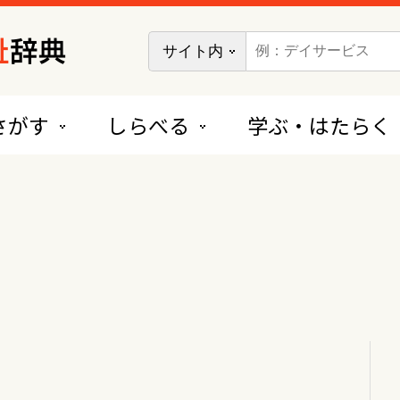
さがす
しらべる
学ぶ・はたらく
短期入所系サービス
短期入所生活介護（ショートステイ）
短期入所療養介護（ショートステイ）
居住系サービス
特定施設入居者生活介護（有料老人ホーム）
特定施設入居者生活介護