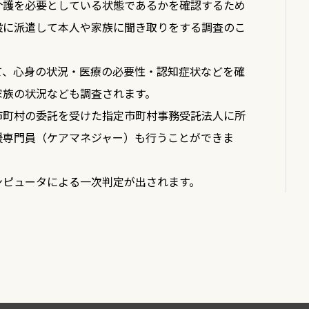
介護を必要としている状態であるかを確認するため
（サービス付き高齢者向け住宅）
設に派遣して本人や家族に聞き取りをする調査のこ
施設サービス
て、心身の状況・医療の必要性・認知症状などを確
家族の状況なども調査されます。
介護老人福祉施設（特別養護老人ホーム）
市町村の委託を受けた指定市町村事務受託法人に所
介護老人保健施設（老健）
援専門員（ケアマネジャー）も行うことができま
介護療養型医療施設
介護医療院
ンピュータによる一次判定が出されます。