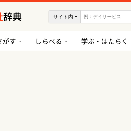
さがす
しらべる
学ぶ・はたらく
短期入所系サービス
短期入所生活介護（ショートステイ）
短期入所療養介護（ショートステイ）
居住系サービス
特定施設入居者生活介護（有料老人ホーム）
特定施設入居者生活介護