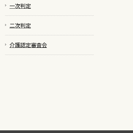
地域密着型介護老人福祉施設入所者生活介護
一次判定
看護小規模多機能型居宅介護
定期巡回・随時対応型訪問介護看護
二次判定
地域密着型通所介護（小規模デイサービス）
介護認定審査会