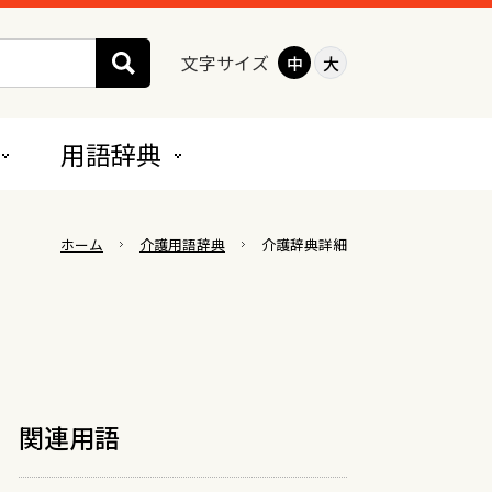
文字サイズ
中
大
用語辞典
地域密着型サービス
ホーム
介護用語辞典
介護辞典詳細
夜間対応型訪問介護
認知症対応型通所介護
小規模多機能型居宅介護
認知症対応型共同生活介護
（グループホーム）
関連用語
地域密着型特定施設入居者生活介護