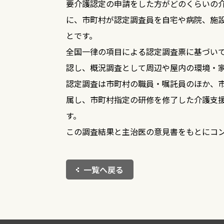
要介護認定の申請をした方がどのくらいの
訪問リハビリテーション
に、市町村が認定調査員を自宅や病院、施
居宅療養管理指導
福祉用具貸与
とです。
特定福祉用具販売
住宅改修
全国一律の項目による認定調査票に基づい
認し、概況調査として周辺や屋内の環境・
認定調査は市町村の職員・嘱託員のほか、
通所系サービス
属し、市町村指定の研修を修了した介護支
通所介護（デイサービス）
す。
通所リハビリテーション（デイケア）
この調査結果と主治医の意見書をもとにコ
一覧へ戻る