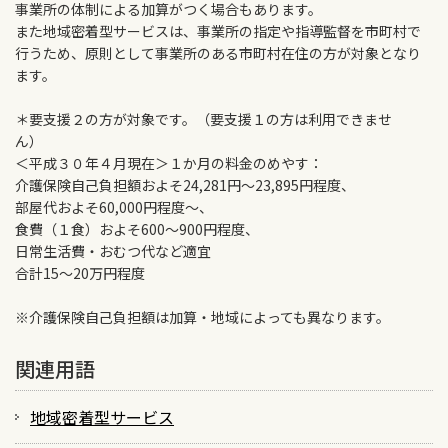
事業所の体制による加算がつく場合もあります。
また地域密着型サービスは、事業所の指定や指導監督を市町村で
行うため、原則として事業所のある市町村在住の方が対象となり
ます。
＊要支援２の方が対象です。（要支援１の方は利用できませ
ん）
＜平成３０年４月現在＞１か月の料金のめやす：
介護保険自己負担額およそ24,281円～23,895円程度、
部屋代およそ60,000円程度～、
食費（１食）およそ600～900円程度、
日常生活費・おむつ代など適宜
合計15～20万円程度
※介護保険自己負担額は加算・地域によっても異なります。
関連用語
地域密着型サービス