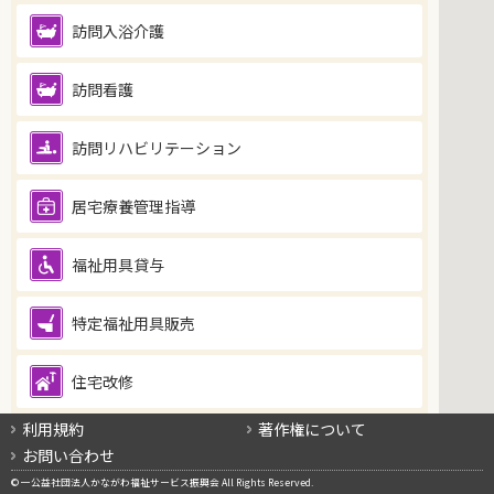
訪問入浴介護
訪問看護
訪問リハビリテーション
居宅療養管理指導
福祉用具貸与
特定福祉用具販売
住宅改修
利用規約
著作権について
通所系サービス
全て表示
全て非表示
お問い合わせ
通所介護（デイサービス）
© 一公益社団法人かながわ福祉サービス振興会 All Rights Reserved.