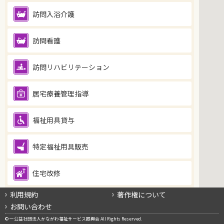
訪問入浴介護
訪問看護
訪問リハビリテーション
居宅療養管理指導
福祉用具貸与
特定福祉用具販売
住宅改修
利用規約
著作権について
通所系サービス
全て表示
全て非表示
お問い合わせ
通所介護（デイサービス）
© 一公益社団法人かながわ福祉サービス振興会 All Rights Reserved.